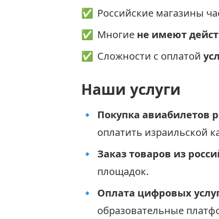
✅
Российские магазины ч
✅
Многие
не имеют дейс
✅
Сложности с оплатой
ус
Наши услуги
🔹
Покупка авиабилетов 
оплатить израильской к
🔹
Заказ товаров из росс
площадок.
🔹
Оплата цифровых услуг
образовательные платф