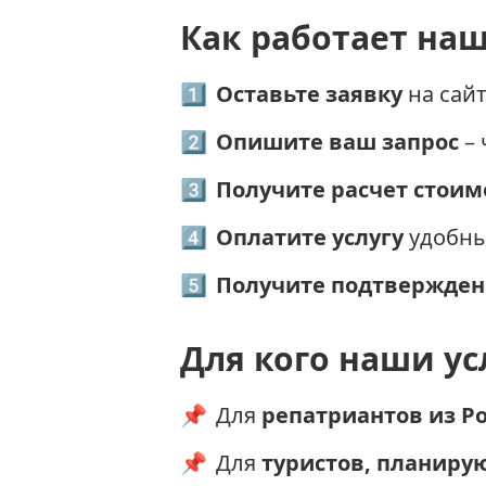
Как работает наш
1
Оставьте заявку
на сайт
2
Опишите ваш запрос
– 
3
Получите расчет стоим
4
Оплатите услугу
удобны
5
Получите подтвержде
Для кого наши ус
📌
Для
репатриантов из Р
📌
Для
туристов, планиру