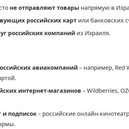
асто
не отправляют товары
напрямую в Изра
твующих российских карт
или банковских с
луг российских компаний
из Израиля.
российских авиакомпаний
– например, Red 
артой.
ийских интернет-магазинов
– Wildberries, O
 и подписок
– российские онлайн-кинотеат
ормы.