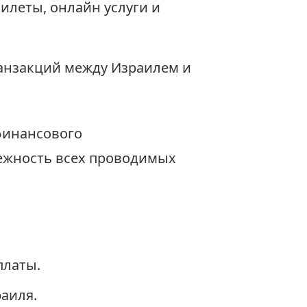
илеты, онлайн услуги и
анзакций между Израилем и
финансового
дежность всех проводимых
платы.
аиля.