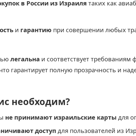
купок в России из Израиля
таких как авиаб
ость
и
гарантию
при совершении любых тр
тью
легальна
и соответствует требованиям 
 что гарантирует полную прозрачность и на
ис необходим?
ты
не принимают израильские карты
для о
аничивают доступ
для пользователей из Изр