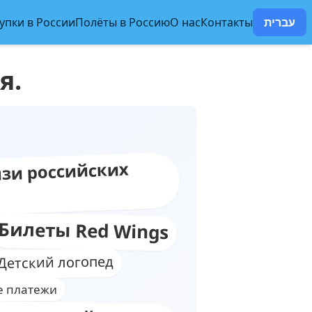
упки в России
Полёты в Россию
О нас
Контакты
עברית
я.
зи российских
Билеты Red Wings
Детский логопед
 платежи