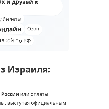
х и друзей в
абилеты
онлайн
Ozon
авкой по РФ
из Израиля:
 России
или оплаты
мы, выступая официальным