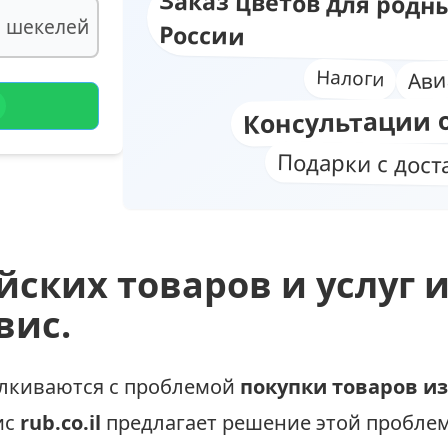
Заказ цветов для родны
шекелей
России
Ави
Налоги
Консультации 
Подарки с дост
йских товаров и услуг 
вис.
алкиваются с проблемой
покупки товаров из
ис
rub.co.il
предлагает решение этой пробле