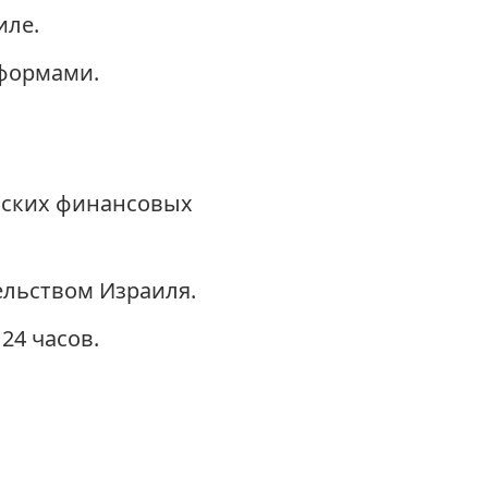
иле.
формами.
ьских финансовых
ельством Израиля.
24 часов.