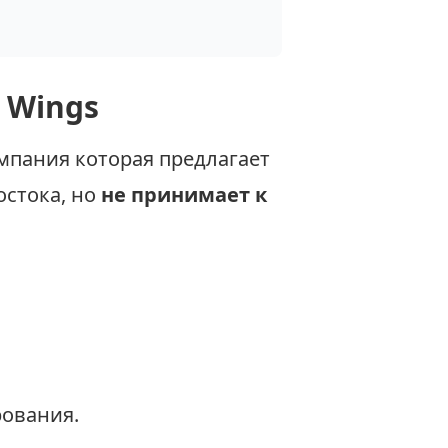
 Wings
омпания которая предлагает
остока, но
не принимает к
ования.