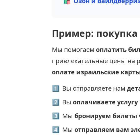
🛍️
Озон и Вайлдберри
Пример: покупка
Мы помогаем
оплатить бил
привлекательные цены на р
оплате израильские карт
1
Вы отправляете нам
дет
2
Вы
оплачиваете услугу
3
Мы
бронируем билеты
4
Мы
отправляем вам эл