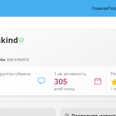
Главная
Пок
skind
ר
бе:
050-5703573
руппах обмена
1-ая активность
Ре
305
дней назад
1 и
Последняя извест