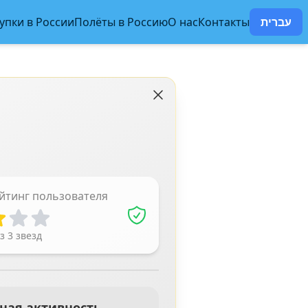
упки в России
Полёты в Россию
О нас
Контакты
עברית
йтинг пользователя
з 3 звезд
ная активность