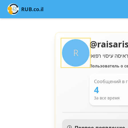
RUB.co.il
@
raisari
R
איסה
עיסוי רפואי
Пользователь о се
Сообщений в г
4
За все время
Первое появление